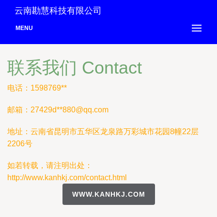
云南勘慧科技有限公司
MENU
联系我们 Contact
电话：1598769**
邮箱：27429d**
880@qq.com
地址：云南省昆明市五华区龙泉路万彩城市花园8幢22层
2206号
如若转载，请注明出处：
http://www.kanhkj.com/contact.html
WWW.KANHKJ.COM