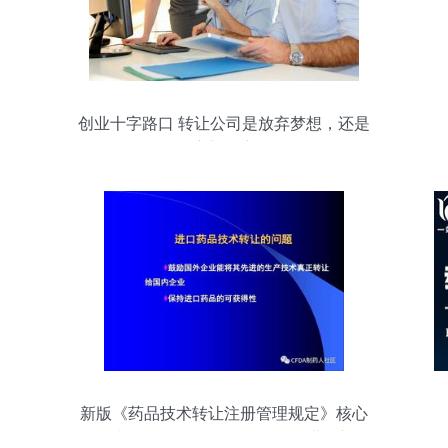
创业十字路口 转让公司是放弃梦想，还是
开启新篇章？
新版《药品技术转让注册管理规定》核心
解读 优化路径，强化监管，促进创新