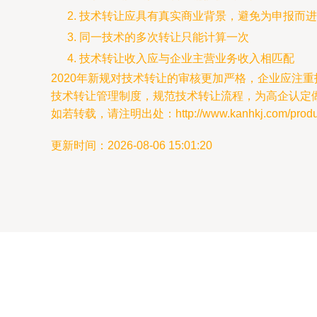
技术转让应具有真实商业背景，避免为申报而进
同一技术的多次转让只能计算一次
技术转让收入应与企业主营业务收入相匹配
2020年新规对技术转让的审核更加严格，企业应注
技术转让管理制度，规范技术转让流程，为高企认定
如若转载，请注明出处：http://www.kanhkj.com/product
更新时间：2026-08-06 15:01:20