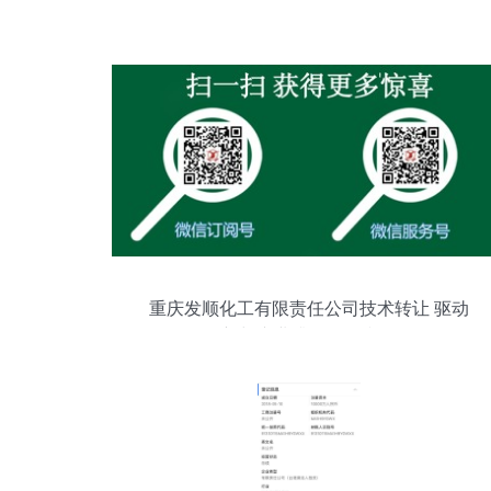
重庆发顺化工有限责任公司技术转让 驱动
创新与产业升级的双赢路径