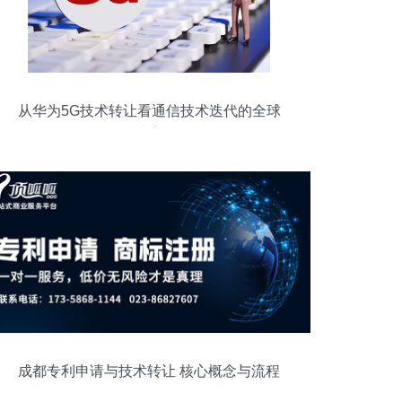
从华为5G技术转让看通信技术迭代的全球
博弈
成都专利申请与技术转让 核心概念与流程
解析