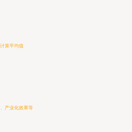
计算平均值
、产业化效果等