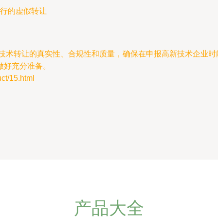
行的虚假转让
重技术转让的真实性、合规性和质量，确保在申报高新技术企业
做好充分准备。
/15.html
产品大全