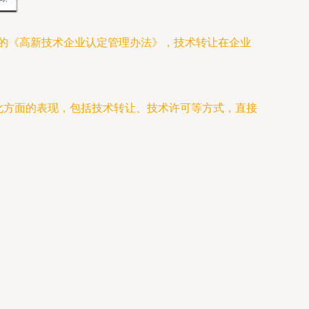
订的《高新技术企业认定管理办法》，技术转让在企业
化方面的表现，包括技术转让、技术许可等方式，直接