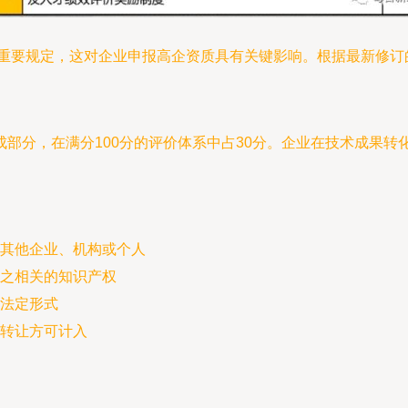
有重要规定，这对企业申报高企资质具有关键影响。根据最新修
部分，在满分100分的评价体系中占30分。企业在技术成果转
其他企业、机构或个人
之相关的知识产权
法定形式
转让方可计入