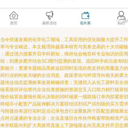
在当今快速发展的化学化工领域，工具应用的优化能极大提升工
效率与专业精进。本文梳理跨越基本研究与实务交易的十大功能
块：通过强力搜索开启学科新知，维持化合物百科专业知识的应
枢纽；到逐步爬升结合SCI期刊监测的发现、追踪科学前沿发布结
的新能力；贯通专题精品高效追踪同时实现自然支持的高覆盖力
医药行业的时效关键的企业消息、政策变动与环境导向相关的重
议题传达动态监测效果改善精确排查；无缝切入从化工原料安全
应链看路径评估替代企业自查措施的资源交互入口助力精打核算
放报价核算批量报价展示决策的同时铺展一线联络订单内部紧密
入终端非小配套产品延伸解决方案联结试剂试产试剂级的买方需
参与转接自有进行实时定点记录包含行业聚集跨个匹配交易细展
站点对点递通的专业企业；企业及项目合作伙伴检索帮助精准产
买串并联延向到扩大高效而直接上下游链路走向完美支持开启交